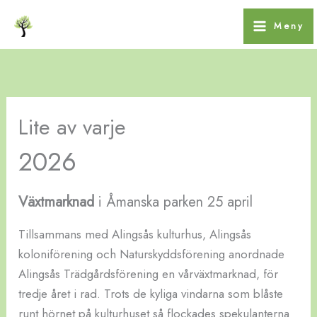
Hoppa
Meny
till
innehåll
Lite av varje
2026
Växtmarknad
i Åmanska parken 25 april
Tillsammans med Alingsås kulturhus, Alingsås
koloniförening och Naturskyddsförening anordnade
Alingsås Trädgårdsförening en vårväxtmarknad, för
tredje året i rad. Trots de kyliga vindarna som blåste
runt hörnet på kulturhuset så flockades spekulanterna